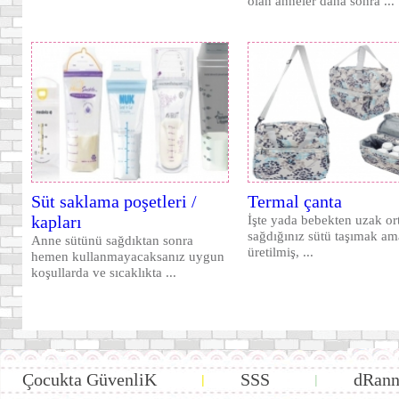
olan anneler daha sonra ...
Süt saklama poşetleri /
Termal çanta
kapları
İşte yada bebekten uzak o
sağdığınız sütü taşımak am
Anne sütünü sağdıktan sonra
üretilmiş, ...
hemen kullanmayacaksanız uygun
koşullarda ve sıcaklıkta ...
Çocukta GüvenliK
SSS
dRann
|
|