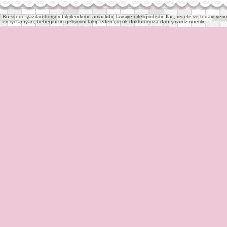
Bu sitede yazılan herşey bilgilendirme amaçlıdır, tavsiye niteliğindedir. İlaç, reçete ve tedavi y
en iyi tanıyan, bebeğinizin gelişimini takip eden çocuk doktorunuza danışmanız önerilir.