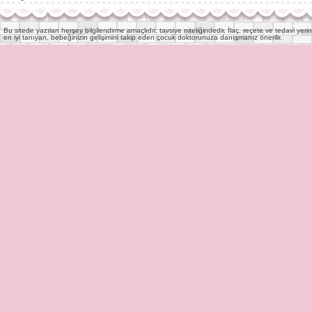
Bu sitede yazılan herşey bilgilendirme amaçlıdır, tavsiye niteliğindedir. İlaç, reçete ve tedavi y
en iyi tanıyan, bebeğinizin gelişimini takip eden çocuk doktorunuza danışmanız önerilir.