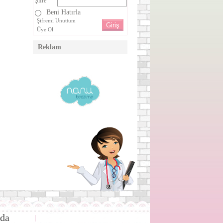
Şifre
Beni Hatırla
Şifremi Unuttum
Üye Ol
Reklam
da
|