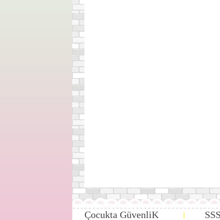
Çocukta GüvenliK
SS
|