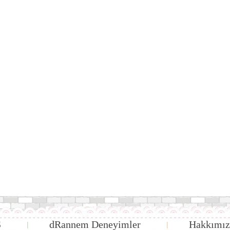
S
dRannem Deneyimler
Hakkımız
|
|