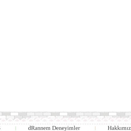
S
dRannem Deneyimler
Hakkımız
|
|