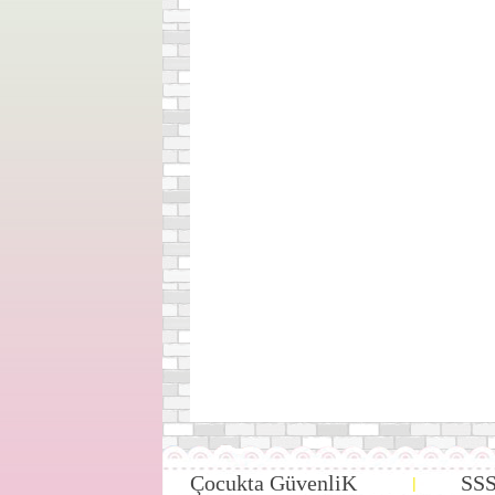
Çocukta GüvenliK
SS
|