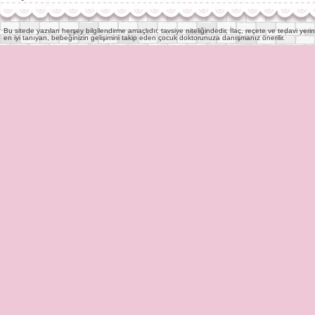
Bu sitede yazılan herşey bilgilendirme amaçlıdır, tavsiye niteliğindedir. İlaç, reçete ve tedavi y
en iyi tanıyan, bebeğinizin gelişimini takip eden çocuk doktorunuza danışmanız önerilir.