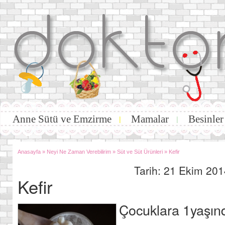
Anne Sütü ve Emzirme
Mamalar
Besinler
|
|
Anasayfa
»
Neyi Ne Zaman Verebilirim
»
Süt ve Süt Ürünleri
»
Kefir
Tarih: 21 Ekim 201
Kefir
Çocuklara 1yaşında