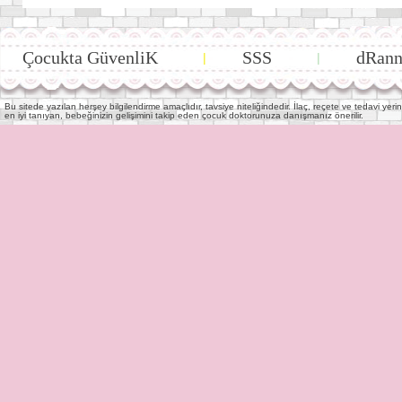
Çocukta GüvenliK
SSS
dRann
|
|
Bu sitede yazılan herşey bilgilendirme amaçlıdır, tavsiye niteliğindedir. İlaç, reçete ve tedavi y
en iyi tanıyan, bebeğinizin gelişimini takip eden çocuk doktorunuza danışmanız önerilir.