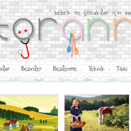
alar
Besinler
Beslenme
Teknik
Tıbbi
|
|
|
|