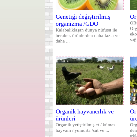
Genetiği değiştirilmiş
Or
organizma /GDO
ORG
Org
Kalabalıklaşan dünya nüfusu ile
eko
beraber, ürünlerden daha fazla ve
sağ
daha ...
Organik hayvancılık ve
Or
ürünleri
ür
Organik yetiştirilmiş et / kümes
Org
hayvanı / yumurta /süt ve ...
dem
ırkl