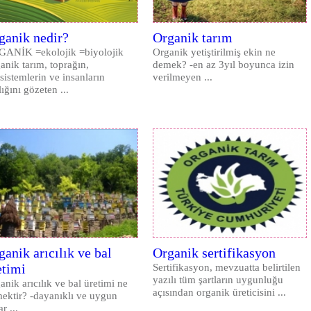
ganik nedir?
Organik tarım
ANİK =ekolojik =biyolojik
Organik yetiştirilmiş ekin ne
anik tarım, toprağın,
demek? -en az 3yıl boyunca izin
sistemlerin ve insanların
verilmeyen ...
lığını gözeten ...
ganik arıcılık ve bal
Organik sertifikasyon
etimi
Sertifikasyon, mevzuatta belirtilen
yazılı tüm şartların uygunluğu
anik arıcılık ve bal üretimi ne
açısından organik üreticisini ...
ektir? -dayanıklı ve uygun
ar ...