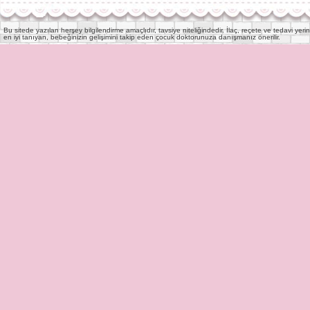
Bu sitede yazılan herşey bilgilendirme amaçlıdır, tavsiye niteliğindedir. İlaç, reçete ve tedavi y
en iyi tanıyan, bebeğinizin gelişimini takip eden çocuk doktorunuza danışmanız önerilir.