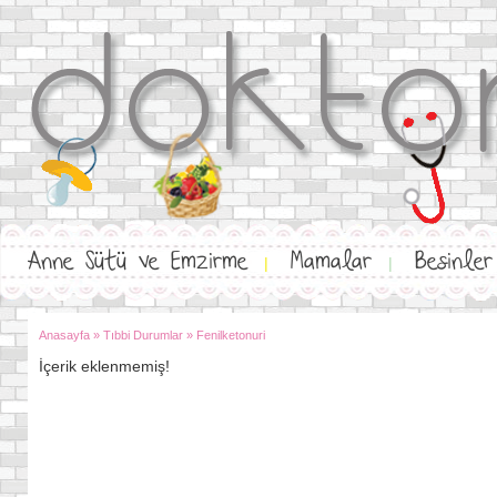
Anne Sütü ve Emzirme
Mamalar
Besinler
|
|
Anasayfa
»
Tıbbi Durumlar
»
Fenilketonuri
İçerik eklenmemiş!