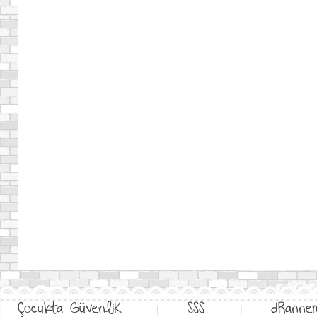
Çocukta GüvenliK
SSS
dRanne
|
|