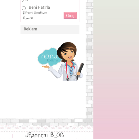
Şifre
Beni Hatırla
Şifremi Unuttum
Üye Ol
Reklam
dRannem BLOG
|