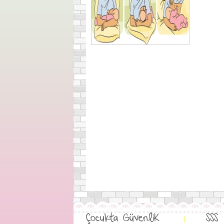
Çocukta GüvenliK
SSS
|