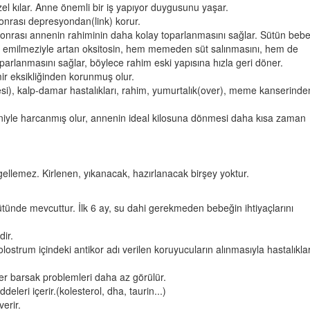
el kılar. Anne önemli bir iş yapıyor duygusunu yaşar.
nrası depresyondan(link) korur.
sonrası annenin rahiminin daha kolay toparlanmasını sağlar. Sütün beb
n emilmeziyle artan oksitosin, hem memeden süt salınmasını, hem de
parlanmasını sağlar, böylece rahim eski yapısına hızla geri döner.
r eksikliğinden korunmuş olur.
i), kalp-damar hastalıkları, rahim, yumurtalık(over), meme kanserinde
iyle harcanmış olur, annenin ideal kilosuna dönmesi daha kısa zaman
llemez. Kirlenen, yıkanacak, hazırlanacak birşey yoktur.
ütünde mevcuttur. İlk 6 ay, su dahi gerekmeden bebeğin ihtiyaçlarını
dir.
 kolostrum içindeki antikor adı verilen koruyucuların alınmasıyla hastalıkla
iğer barsak problemleri daha az görülür.
deleri içerir.(kolesterol, dha, taurin...)
erir.