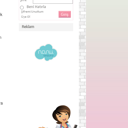
Şifre
Beni Hatırla
Şifremi Unuttum
ek
Üye Ol
Reklam
n
ra