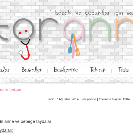
alar
Besinler
Beslenme
Teknik
Tıbbi
|
|
|
|
enin faydaları
Tarih: 7 Ağustos 2014 , Perşembe | Okunma Sayısı: 1364 |
n anne ve bebeğe faydaları
ydaları: