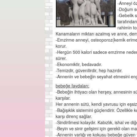
-Anneyi öz
-Doğum so
-Gebelik 
tarafında
rahimin to
Kanamaların miktarı azalmış ve anne, demi
-Emzirme anneyi, osteoporoz(kemik erimes
korur.
-Hergün 500 kalori sadece emzirme neden
sürer.
-Ekonomiktir, bedavadır.
-Temizdir, güvenilirdir, hep hazırdır.
-Annenin ve bebeğin seyahat etmesini enge
bebeğe faydaları:
-Bebeğin ihtiyacı olan herşey, annesinin s
karşılar.
Her annenin sütü, kendi yavrusu için eşsiz
-Bağışıklık sistemini güçlendirir. Özellikle
karşı direnç sağlar.
-Sindirilmesi kolaydır. Kabızlık, ishal ve d
-Beyin ve sinir gelişimi için gerekli olan mad
-Annenin varlığı ve kokusu bebeğe güven v