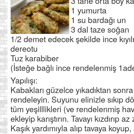
3 tane orta boy k
1 yumurta
1 su bardağı un
3 dal taze soğan
1/2 demet edecek şekilde ince kı
dereotu
Tuz karabiber
(İsteğe bağlı ince rendelenmiş 1ad
Yapılışı:
Kabakları güzelce yıkadıktan sonra
rendeleyin. Suyunu elinizle sıkıp dök
tüm yeşilllikleri (ve rendelenmiş h
ekleyip karıştırın. Tavayı kızdırıp az 
Kaşık yardımıyla alıp tavaya koyup,