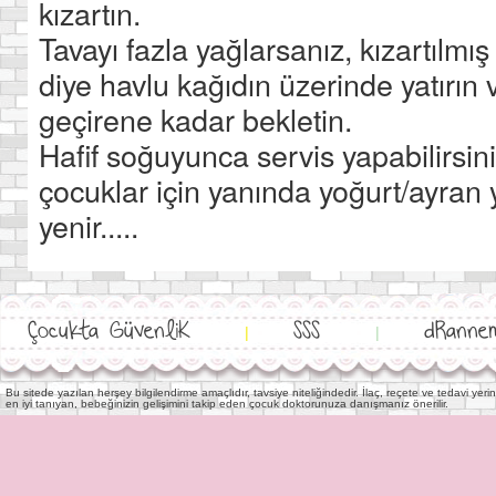
kızartın.
Tavayı fazla yağlarsanız, kızartılmı
diye havlu kağıdın üzerinde yatırın 
geçirene kadar bekletin.
Hafif soğuyunca servis yapabilirsi
çocuklar için yanında yoğurt/ayran 
yenir.....
Çocukta GüvenliK
SSS
dRanne
|
|
Bu sitede yazılan herşey bilgilendirme amaçlıdır, tavsiye niteliğindedir. İlaç, reçete ve tedavi y
en iyi tanıyan, bebeğinizin gelişimini takip eden çocuk doktorunuza danışmanız önerilir.