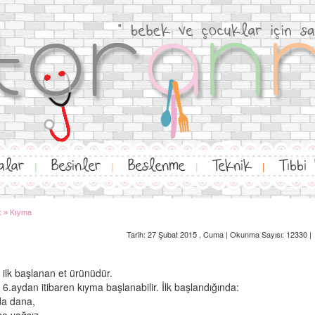
alar
Besinler
Beslenme
Teknik
Tıbbi
|
|
|
|
k
»
Kıyma
Tarih: 27 Şubat 2015 , Cuma | Okunma Sayısı: 12330 |
ilk başlanan et ürünüdür.
6.aydan itibaren kıyma başlanabilir. İlk başlandığında:
da dana,