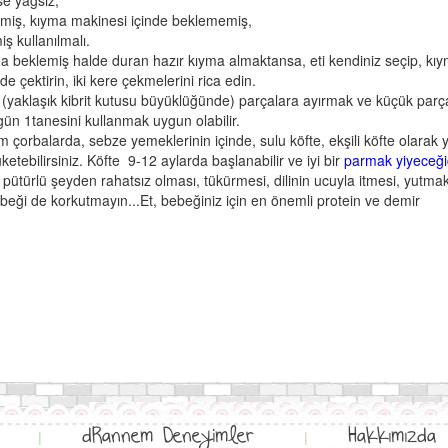
e yağsız,
ilmiş, kıyma makinesi içinde beklememiş,
miş kullanılmalı.
a beklemiş halde duran hazır kıyma almaktansa, eti kendiniz seçip, kı
e çektirin, iki kere çekmelerini rica edin.
(yaklaşık kibrit kutusu büyüklüğünde) parçalara ayırmak ve küçük parç
gün 1tanesini kullanmak uygun olabilir.
 çorbalarda, sebze yemeklerinin içinde, sulu köfte, ekşili köfte olarak 
tebilirsiniz. Köfte 9-12 aylarda başlanabilir ve iyi bir
parmak yiyeceği
 pütürlü şeyden rahatsız olması, tükürmesi, dilinin ucuyla itmesi, yutma
eği de korkutmayın...Et, bebeğiniz için en önemli protein ve demir
dRannem Deneyimler
Hakkımızda
|
|