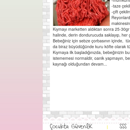
-mümküns
-taze çek
-çift çekil
Reyonlard
makinesind
Kıymayı marketten aldıktan sonra 25-30gr 
halinde, derin dondurucuda saklayıp, her 
Bebeğiniz için sebze çorbasının içinde, tüm
da biraz büyüdüğünde kuru köfte olarak tüke
Kıymaya ilk başladığınızda, bebeğinizin bu
istememesi normaldir, oanik yapmayın, beb
kaynağı olduğundan devam...
Çocukta GüvenliK
SSS
|