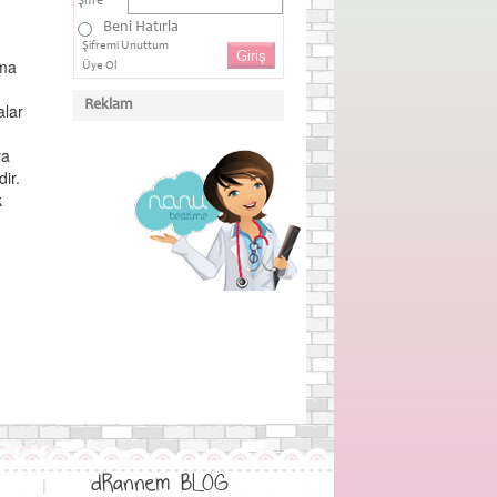
Şifre
Beni Hatırla
Şifremi Unuttum
yma
Üye Ol
Reklam
alar
ya
dir.
k
dRannem BLOG
|