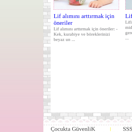
Lif alımını arttırmak için
Li
öneriler
Lif
mid
Lif alımını arttırmak için öneriler: -
ger
Kek, kurabiye ve böreklerinizi
...
beyaz un ...
Çocukta GüvenliK
SS
|