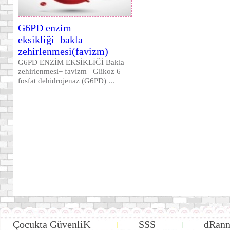
G6PD enzim
eksikliği=bakla
zehirlenmesi(favizm)
G6PD ENZİM EKSİKLİĞİ Bakla
zehirlenmesi= favizm Glikoz 6
fosfat dehidrojenaz (G6PD) ...
Çocukta GüvenliK
SSS
dRann
|
|