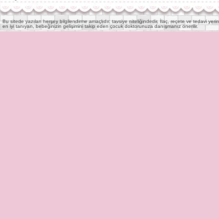
Bu sitede yazılan herşey bilgilendirme amaçlıdır, tavsiye niteliğindedir. İlaç, reçete ve tedavi y
en iyi tanıyan, bebeğinizin gelişimini takip eden çocuk doktorunuza danışmanız önerilir.