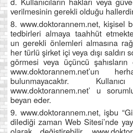
d. Kullanıcıların hakları veya güve
verilmesinin gerekli olduğu hallerdir
8. www.doktorannem.net, kişisel bil
tedbirleri almaya taahhüt etmekt
un gerekli önlemleri almasına ra
her türlü şirket içi veya dışı saldırı 
görmesi veya üçüncü şahısların
www.doktorannem.net’un her
bulunmayacaktır. Kullan
www.doktorannem.net’ u soruml
beyan eder.
9. www.doktorannem.net, işbu “Gizl
dilediği zaman Web Sitesi’nde yayı
olarak değiştirebilir. www.dokto